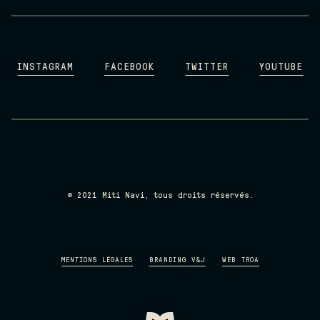
INSTAGRAM
FACEBOOK
TWITTER
YOUTUBE
INSTAGRAM
FACEBOOK
TWITTER
YOUTUBE
© 2021 Miti Navi, tous droits réservés.
MENTIONS LÉGALES
BRANDING V&J
WEB TROA
MENTIONS LÉGALES
BRANDING V&J
WEB TROA