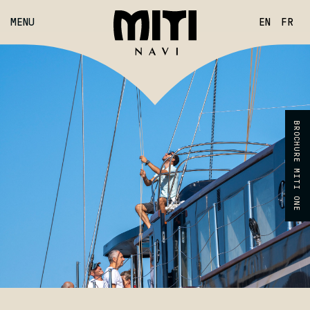
MENU
EN
FR
MITI NAVI
MITI ONE
BROCHURE MITI ONE
LOCATION
RÉPARATION
CHANTIER NAVAL
CONTACT