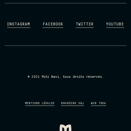
INSTAGRAM
FACEBOOK
TWITTER
YOUTUBE
INSTAGRAM
FACEBOOK
TWITTER
YOUTUBE
© 2021 Miti Navi, tous droits réservés.
MENTIONS LÉGALES
BRANDING V&J
WEB TROA
MENTIONS LÉGALES
BRANDING V&J
WEB TROA