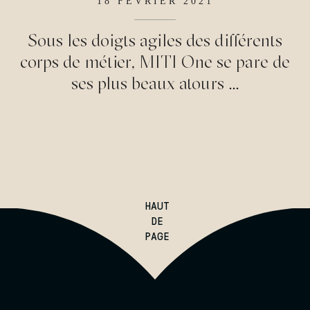
18
FEVRIER
2021
Sous les doigts agiles des différents
corps de métier, MITI One se pare de
ses plus beaux atours ...
HAUT
DE
PAGE